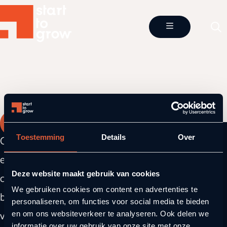
Quick links
StartToGrow
Toestemming
Details
Over
Coaching,
Awards
Over Ons
events en
Deze website maakt gebruik van cookies
community
Coaching
Partners
We gebruiken cookies om content en advertenties te
building
personaliseren, om functies voor social media te bieden
voor
Events
Blog
en om ons websiteverkeer te analyseren. Ook delen we
informatie over uw gebruik van onze site met onze